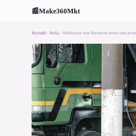
Make360Mkt
📰
Accueil
›
Actu
›
Réduisez vos factures avec une pres