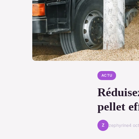
ACTU
Réduisez
pellet e
Z
zephyrine
4 oc