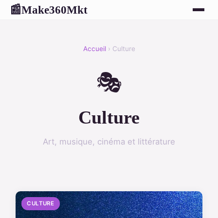
Make360Mkt
📰
Accueil
› Culture
🎭
Culture
Art, musique, cinéma et littérature
CULTURE