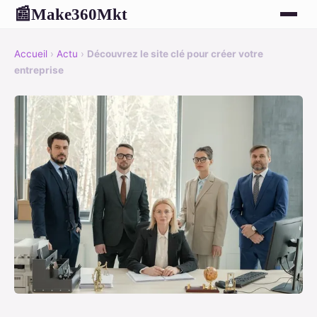
Make360Mkt
📰
Accueil
›
Actu
›
Découvrez le site clé pour créer votre
entreprise