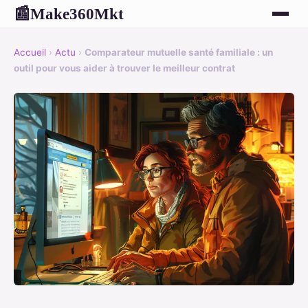
Make360Mkt
📰
Accueil
›
Actu
›
Comparateur mutuelle santé familiale : un
outil pour vous aider à trouver le meilleur contrat