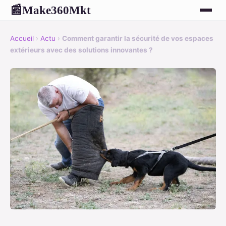
Make360Mkt
📰
Accueil
›
Actu
›
Comment garantir la sécurité de vos espaces
extérieurs avec des solutions innovantes ?