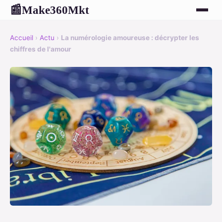
Make360Mkt
📰
Accueil
›
Actu
›
La numérologie amoureuse : décrypter les
chiffres de l'amour